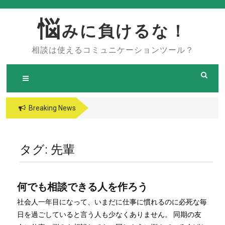
Skip
to
悩
みに負けるな！
content
相談は使えるコミュニケーションツール？
Breaking News
タグ:
先輩
何でも相談できる人を作ろう
社会人一年目になって、いまだに仕事に慣れるのに必死な毎
日を過ごしていると言う人も少なくありません。 同期の友