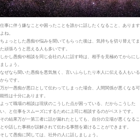
仕事に伴う嫌なことや困ったことを誰かに話したくなること、あります
よね。
ちょっとした愚痴や悩みを聞いてもらった後は、気持ちを切り替えてま
た頑張ろうと思える人も多いです。
しかし愚痴や相談を同じ会社の人に話す時は、相手を見極めてからにし
ましょう。
なぜなら聞いた愚痴を悪気無く、言いふらしたり本人に伝える人もいる
からです。
万が一愚痴が悪口として伝わってしまった場合、人間関係が悪くなる可
能性は十分にあります。
よって職場の相談は現状のこうした点が困っている、だからこうした
い、と仕事をスムーズにするために上司に相談するのがベストです。
その結果万が一第三者に話が漏れたとしても、自分の立場が悪くなるこ
とや話した事柄が誤解されて伝わる事態を避けることができます。
そして愚痴に関しては、社外の人に話しましょう。